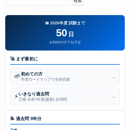
検索
📅 2026年度 試験まで
50
日
令和8年9月下旬予定
🚀 まず最初に
初めての方
🌱
→
学習ロードマップで全体把握
いきなり過去問
⚡
→
乙種 令和7年度(最新) 全58問
📝 過去問 9年分