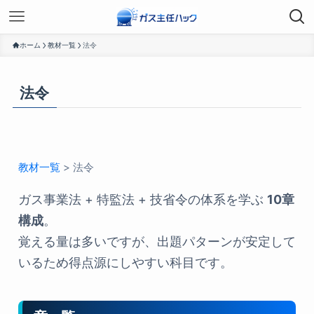
ホーム
教材一覧
法令
法令
教材一覧
> 法令
ガス事業法 + 特監法 + 技省令の体系を学ぶ
10章
構成
。
覚える量は多いですが、出題パターンが安定して
いるため得点源にしやすい科目です。