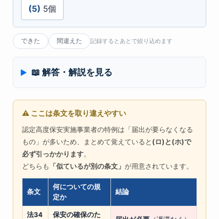
(5)
5個
できた
間違えた
記録するとあとで絞り込めます
📖 解答・解説を見る
⚠ ここは条文を取り違えやすい
認定高度保安実施事業者の特例は「届出が要らなくなる
もの」が多いため、まとめて覚えていると
(ロ)と(ホ)で
必ず引っかかります
。
どちらも
「似ているが別の条文」
が用意されています。
何についての規
条文
結論
定か
法34
保安の確保のた