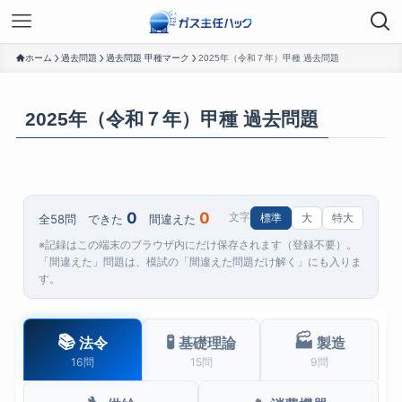
ホーム
過去問題
過去問題 甲種マーク
2025年（令和７年）甲種 過去問題
2025年（令和７年）甲種 過去問題
0
0
標準
大
特大
文字
全58問 できた
間違えた
※記録はこの端末のブラウザ内にだけ保存されます（登録不要）。
「間違えた」問題は、模試の「間違えた問題だけ解く」にも入りま
す。
📚
🧪
🏭
法令
基礎理論
製造
16問
15問
9問