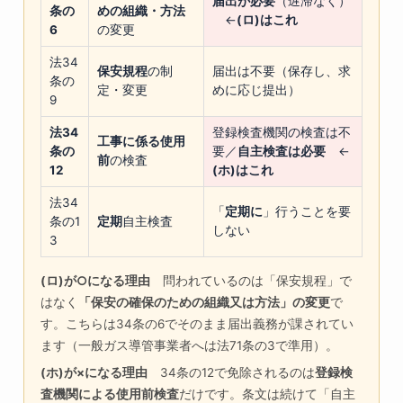
届出が必要
（遅滞なく）
条の
めの組織・方法
←
(ロ)はこれ
6
の変更
法34
保安規程
の制
届出は不要（保存し、求
条の
定・変更
めに応じ提出）
9
法34
登録検査機関の検査は不
工事に係る使用
条の
要／
自主検査は必要
←
前
の検査
12
(ホ)はこれ
法34
「
定期に
」行うことを要
条の1
定期
自主検査
しない
3
(ロ)が○になる理由
問われているのは「保安規程」で
はなく
「保安の確保のための組織又は方法」の変更
で
す。こちらは34条の6でそのまま届出義務が課されてい
ます（一般ガス導管事業者へは法71条の3で準用）。
(ホ)が×になる理由
34条の12で免除されるのは
登録検
査機関による使用前検査
だけです。条文は続けて「自主