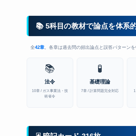
📚 5科目の教材で論点を体系
全
42章
。各章は過去問の頻出論点と誤答パターンを
📚
🧪
法令
基礎理論
10章 / ガス事業法・技
7章 / 計算問題完全対応
術省令