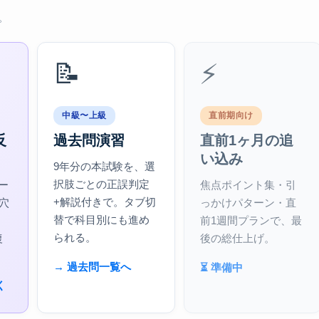
。
📝
⚡
中級〜上級
直前期向け
反
過去問演習
直前1ヶ月の追
い込み
9年分の本試験を、選
択肢ごとの正誤判定
ー
焦点ポイント集・引
+解説付きで。タブ切
穴
っかけパターン・直
替で科目別にも進め
、
前1週間プランで、最
られる。
復
後の総仕上げ。
→ 過去問一覧へ
⏳ 準備中
く