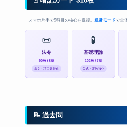
🃏 暗記カード 316枚
スマホ片手で5科目の核心を反復。
通常モード
で全
📜
🧪
法令
基礎理論
90枚 / 8章
102枚 / 7章
条文・項目数特化
公式・定数特化
📝 過去問