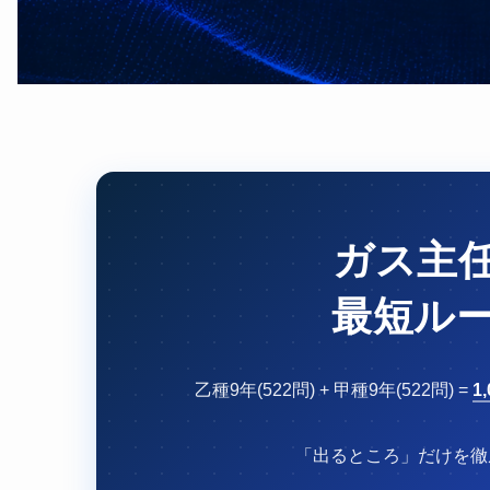
ガス主
最短ル
乙種9年(522問) + 甲種9年(522問) =
1
「出るところ」だけを徹