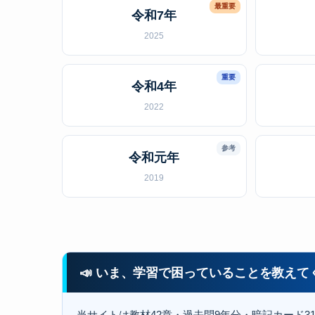
最重要
令和7年
2025
重要
令和4年
2022
参考
令和元年
2019
📣 いま、学習で困っていることを教えて
当サイトは教材42章・過去問9年分・暗記カード3