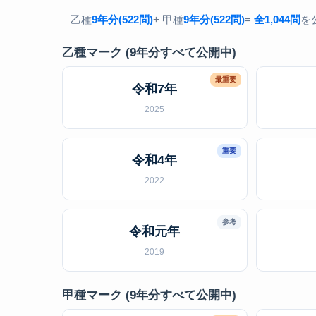
乙種
9年分(522問)
+ 甲種
9年分(522問)
=
全1,044問
を
乙種マーク (9年分すべて公開中)
最重要
令和7年
2025
重要
令和4年
2022
参考
令和元年
2019
甲種マーク (9年分すべて公開中)