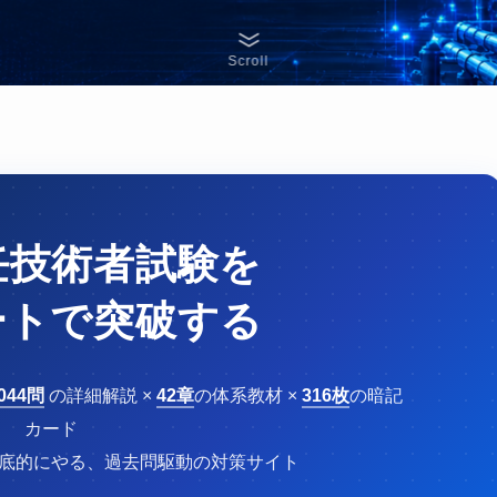
Scroll
任技術者試験を
ートで突破する
,044問
の詳細解説 ×
42章
の体系教材 ×
316枚
の暗記
カード
底的にやる、過去問駆動の対策サイト