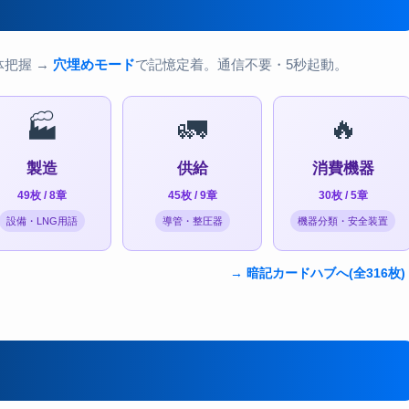
体把握 →
穴埋めモード
で記憶定着。通信不要・5秒起動。
🏭
🚛
🔥
製造
供給
消費機器
49枚 / 8章
45枚 / 9章
30枚 / 5章
設備・LNG用語
導管・整圧器
機器分類・安全装置
→ 暗記カードハブへ(全316枚)