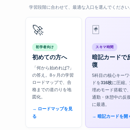
学習段階に合わせて、最適な入口を選んでください
🚀
🃏
初学者向け
スキマ時間
初めての方へ
暗記カードで
復
「何から始めれば?」
の答え。8ヶ月の学習
5科目の核心キーワ
ロードマップで、合
ドを
316枚
に圧縮。
格までの道のりを地
埋めモード搭載で
図化。
通勤・休憩中の反
に最適。
→ ロードマップを見
る
→ 暗記カードを開