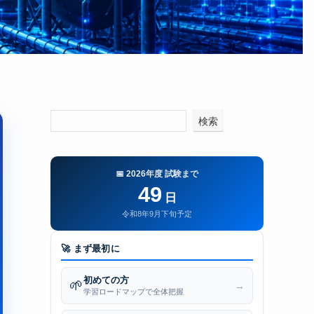
検索
📅 2026年度 試験まで
49
日
令和8年9月下旬予定
🚀 まず最初に
初めての方
🌱
→
学習ロードマップで全体把握