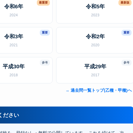
最重要
最新版
令和6年
令和5年
2024
2023
重要
重要
令和3年
令和2年
2021
2020
参考
参考
平成30年
平成29年
2018
2017
→ 過去問一覧トップ(乙種・甲種)へ
ください
16枚を、登録なし・無料で公開しています。 これを続けて、次