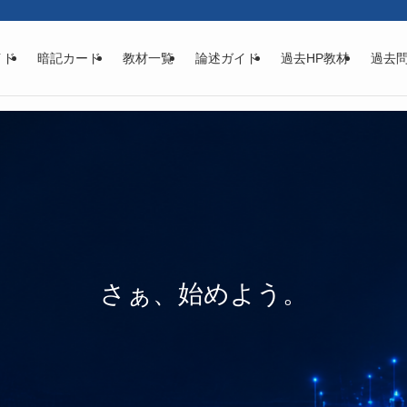
イド
暗記カード
教材一覧
論述ガイド
過去HP教材
過去
さぁ、始めよう。