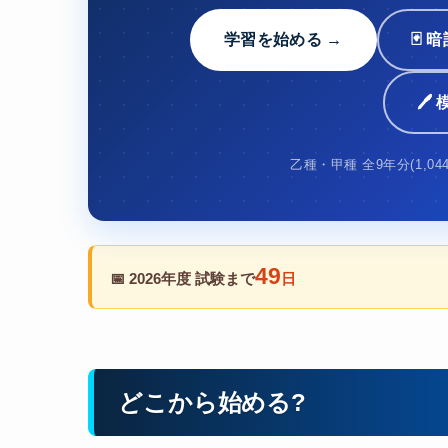
学習を始める →
🃏
🖊
乙種・甲種 全9年分(1,04
49
📅 2026年度 試験まで
日
どこから始める?