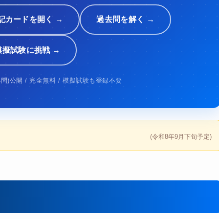
 暗記カードを開く →
過去問を解く →
 模擬試験に挑戦 →
4問)公開 / 完全無料 / 模擬試験も登録不要
(令和8年9月下旬予定)