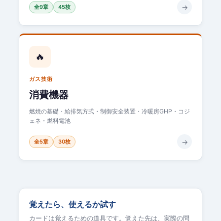
→
全9章
45枚
🔥
ガス技術
消費機器
燃焼の基礎・給排気方式・制御安全装置・冷暖房GHP・コジ
ェネ・燃料電池
→
全5章
30枚
覚えたら、使えるか試す
カードは覚えるための道具です。覚えた先は、実際の問