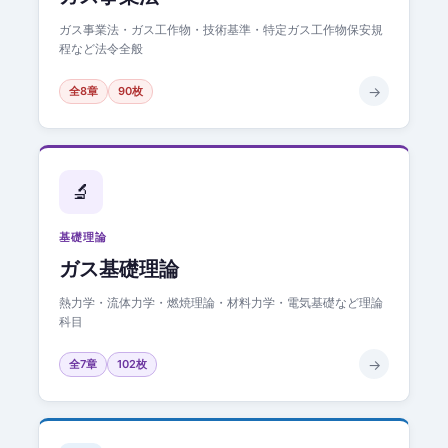
ガス事業法・ガス工作物・技術基準・特定ガス工作物保安規
程など法令全般
→
全8章
90枚
🔬
基礎理論
ガス基礎理論
熱力学・流体力学・燃焼理論・材料力学・電気基礎など理論
科目
→
全7章
102枚