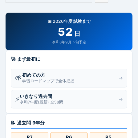
📅 2026年度 試験まで
52
日
令和8年9月下旬予定
🚀 まず最初に
初めての方
🌱
→
学習ロードマップで全体把握
いきなり過去問
⚡
→
令和7年度(最新) 全58問
📝 過去問 9年分
R7
R6
R5