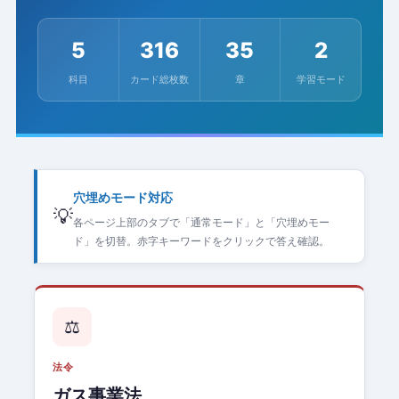
5
316
35
2
科目
カード総枚数
章
学習モード
穴埋めモード対応
💡
各ページ上部のタブで「通常モード」と「穴埋めモー
ド」を切替。赤字キーワードをクリックで答え確認。
⚖️
法令
ガス事業法