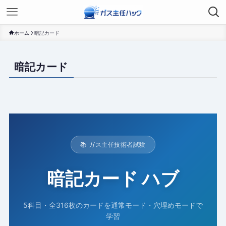
ホーム
暗記カード
暗記カード
📚 ガス主任技術者試験
暗記カード ハブ
5科目・全316枚のカードを通常モード・穴埋めモードで
学習