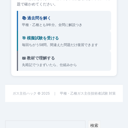
題で確かめてください。
📚 過去問を解く
甲種・乙種とも9年分。全問に解説つき
🎯 模擬試験を受ける
毎回ちがう58問。間違えた問題だけ復習できます
📖 教材で理解する
丸暗記でつまずいたら、仕組みから
ガス主任ハック © 2025 ｜ 甲種・乙種ガス主任技術者試験 対策
検索