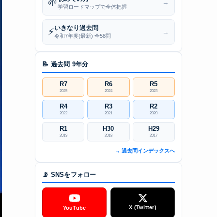
🌱
→
学習ロードマップで全体把握
いきなり過去問
⚡
→
令和7年度(最新) 全58問
📝 過去問 9年分
R7
R6
R5
2025
2024
2023
R4
R3
R2
2022
2021
2020
R1
H30
H29
2019
2018
2017
→ 過去問インデックスへ
📡 SNSをフォロー
X (Twitter)
YouTube