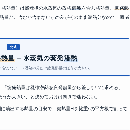
高発熱量）は燃焼後の水蒸気の蒸発
潜熱
を含む発熱量、
真発熱
熱量だ。含むか含まないかの差がそのまま潜熱分なので、両者
公式
発熱量
− 水蒸気の蒸発
潜熱
：含まない （潜熱の分だけ総発熱量のほうが大きい）
。「総発熱量は凝縮潜熱を真発熱量から差し引いて求める」
ほうが大きい、と決めておけば向きで迷わない。
に噴出する熱量の目安で、発熱量Hを比重sの平方根で割って