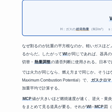
H：ガスの
総発熱量
（MJ/m³）
なぜ割るのが比重の平方根なのか。軽いガスほど
るからだ。したがって
WI
が同じであれば、器具の
切替・
熱量調整
の適否判断に使用される。日本では
では火力が同じなら、燃え方まで同じか。そうは
Maximum Combustion Potential）で、
ガスクロマ
加重平均で計算する。
MCP
値が大きいほど燃焼速度が速く、逆火・黄炎
をまとめて見る道具が要る。それが
WI
–
MCP
図（