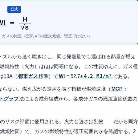
公式
H
WI
＝
√s
 s：ガスの比重（空気＝1の無次元値。密度ではない）
ノズルから速く噴き出し、同じ発熱量でも運ばれる熱量が増え
燃焼特性（火力）はほぼ同等になる。この性質ゆえに、ガス種
4.2 MJ/m³
13A（
都市ガス
標準）で
WI
= 52.7±
である。
ならない。燃え広がる速さを表す指標が燃焼速度（
MCP
：
トグラフ
法による成分組成から、各成分ガスの燃焼速度係数の
のリスク評価に使用される。火力と速さは別物——だから両方
燃焼性図）で、ガスの燃焼特性が適正範囲内かを確認する。2