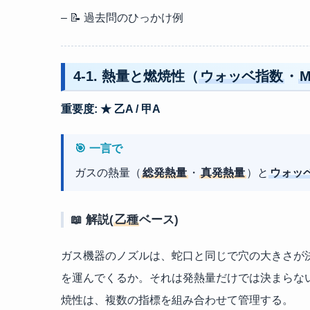
– 📝 過去問のひっかけ例
4-1. 熱量と燃焼性（
ウォッベ指数
・
M
重要度: ★ 乙A / 甲A
🎯 一言で
ガスの熱量（
総発熱量
・
真発熱量
）と
ウォッ
📖 解説(
乙種
ベース)
ガス機器のノズルは、蛇口と同じで穴の大きさが
を運んでくるか。それは発熱量だけでは決まらな
焼性は、複数の指標を組み合わせて管理する。