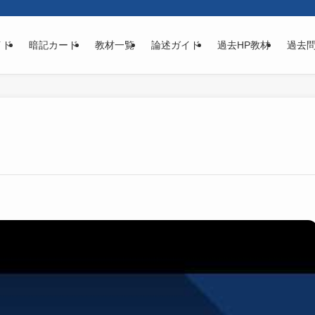
イド
暗記カード
教材一覧
論述ガイド
過去HP教材
過去