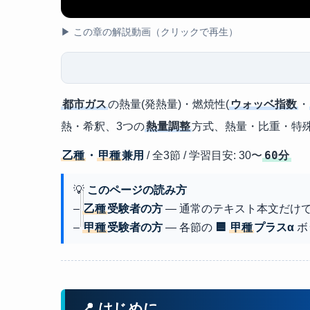
▶ この章の解説動画（クリックで再生）
都市ガス
の熱量(発熱量)・燃焼性(
ウォッベ指数
・
熱・希釈、3つの
熱量調整
方式、熱量・比重・特
60分
乙種
・
甲種
兼用
/ 全3節 / 学習目安: 30〜
💡
このページの読み方
–
乙種
受験者の方
— 通常のテキスト本文だけ
–
甲種
受験者の方
— 各節の
🟦
甲種
プラスα
ボ
📍 はじめに