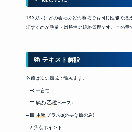
13Aガスはどの会社のどの地域でも同じ性能で燃
証するのが熱量・燃焼性の規格管理です。この章
📚 テキスト解説
各節は次の構成で進みます。
– 🎯 一言で
– 📖 解説(
乙種
ベース)
– 🟦
甲種
プラスα(必要な節のみ)
– ⚡ 焦点ポイント