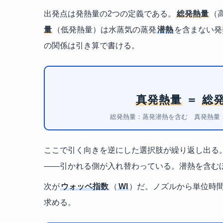
出発点は発熱量の2つの定義である。
総発熱量
（
量
（低発熱量）は水蒸気の蒸発
潜熱
を含まない発
の関係は引き算で書ける。
真発熱量
＝
総
総発熱量：蒸発潜熱を含む 真発熱量
ここで引く向きを逆にした選択肢が繰り返し出る
——引かれる側が入れ替わっている。潜熱を含む
次が
ウォッベ指数
（
WI
）だ。ノズルから単位時間
求める。