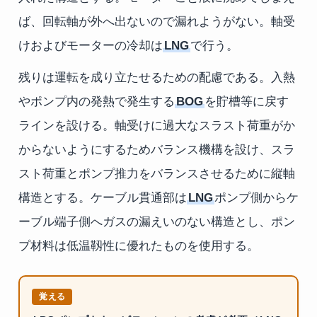
ば、回転軸が外へ出ないので漏れようがない。軸受
けおよびモーターの冷却は
LNG
で行う。
残りは運転を成り立たせるための配慮である。入熱
やポンプ内の発熱で発生する
BOG
を貯槽等に戻す
ラインを設ける。軸受けに過大なスラスト荷重がか
からないようにするためバランス機構を設け、スラ
スト荷重とポンプ推力をバランスさせるために縦軸
構造とする。ケーブル貫通部は
LNG
ポンプ側からケ
ーブル端子側へガスの漏えいのない構造とし、ポン
プ材料は低温靱性に優れたものを使用する。
覚える