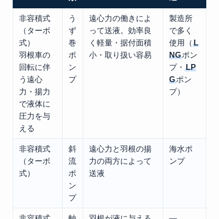
非容積式
う
遠心力の働きによ
製造所
（ターボ
ず
って送液。効率良
で多く
式）
巻
く軽量・据付面積
使用（
L
羽根車の
ポ
小・取り扱い容易
NG
ポン
回転に伴
ン
プ・
LP
う遠心
プ
G
ポン
力・揚力
プ）
で液体に
圧力を与
える
非容積式
斜
遠心力と羽根の揚
海水ポ
（ターボ
流
力の両方によって
ンプ
式）
ポ
送液
ン
プ
非容積式
軸
羽根が液に与える
―