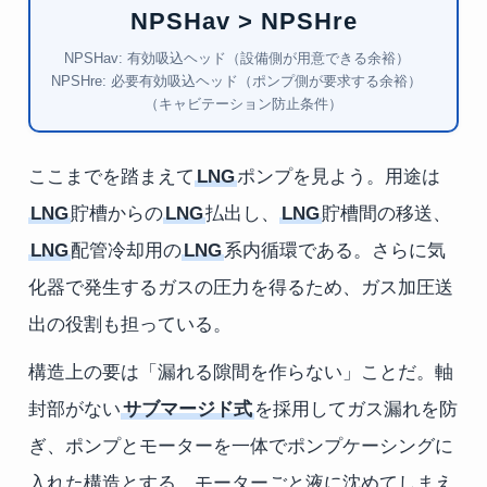
NPSHav > NPSHre
NPSHav: 有効吸込ヘッド（設備側が用意できる余裕）
NPSHre: 必要有効吸込ヘッド（ポンプ側が要求する余裕）
（キャビテーション防止条件）
ここまでを踏まえて
LNG
ポンプを見よう。用途は
LNG
貯槽からの
LNG
払出し、
LNG
貯槽間の移送、
LNG
配管冷却用の
LNG
系内循環である。さらに気
化器で発生するガスの圧力を得るため、ガス加圧送
出の役割も担っている。
構造上の要は「漏れる隙間を作らない」ことだ。軸
封部がない
サブマージド式
を採用してガス漏れを防
ぎ、ポンプとモーターを一体でポンプケーシングに
入れた構造とする。モーターごと液に沈めてしまえ