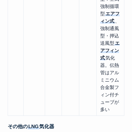
強制循環
型
エアフ
ィン式
、
強制通風
型・押込
送風型
エ
アフィン
式
気化
器。伝熱
管はアル
ミニウム
合金製フ
ィン付チ
ューブが
多い
その他の
LNG
気化器