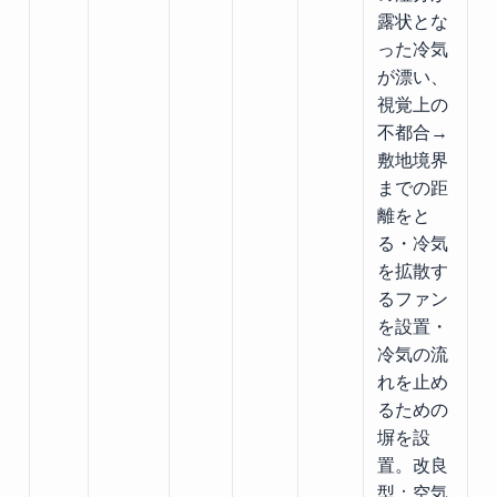
露状とな
った冷気
が漂い、
視覚上の
不都合→
敷地境界
までの距
離をと
る・冷気
を拡散す
るファン
を設置・
冷気の流
れを止め
るための
塀を設
置。改良
型：空気