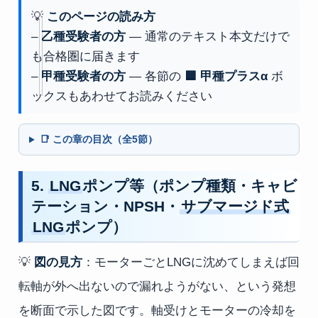
💡
このページの読み方
–
乙種受験者の方
— 通常のテキスト本文だけで
も合格圏に届きます
–
甲種受験者の方
— 各節の
🟦 甲種プラスα
ボ
ックスもあわせてお読みください
📑 この章の目次（全5節）
5.
LNG
ポンプ等（ポンプ種類・キャビ
テーション・NPSH・
サブマージド式
LNG
ポンプ）
💡
図の見方
：モーターごとLNGに沈めてしまえば回
転軸が外へ出ないので漏れようがない、という発想
を断面で示した図です。軸受けとモーターの冷却を