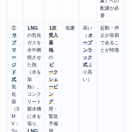
象）への
配慮が必
要
②
LNG
1次
低廉
高い
起動・停
サ
の気化
受入
（
オ
止が容易
ブ
ガスを
基
ープ
であるこ
マ
水中燃
地
ンラ
とが特徴
ー
焼させ
の
ック
ジ
た熱
ピ
式
よ
ド
（水を
ーク
り高
式
加
シェ
い）
気
熱）。
ービ
化
コンク
ン
器
リート
グ
（S
製水槽
用・
M
に水を
緊急
V：
張り、
予備
Su
LNG
用