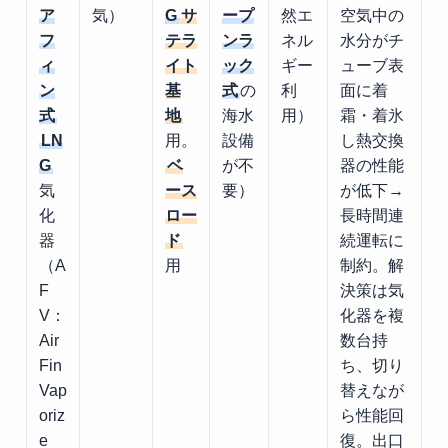
ア
気）
G
サ
ープ
然エ
空気中の
フ
テラ
ンラ
ネル
水分がチ
ィ
イト
ック
ギー
ューブ表
ン
基
式
の
利
面に着
式
地
海水
用）
霜・着氷
LN
用。
設備
し熱交換
G
ベ
が不
器の性能
気
ース
要）
が低下→
化
ロー
長時間連
器
ド
続運転に
（A
用
制約。解
F
決策は気
V：
化器を複
Air
数台持
Fin
ち、切り
Vap
替えなが
oriz
ら性能回
e
復。出口