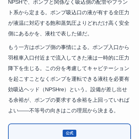
NPSHで、ポンプと関係なく吸込側の配管やプラン
ト系から定まる。ポンプ吸込口の液が有する全圧力
が液温に対応する飽和蒸気圧よりどれだけ高く安全
側にあるかを、液柱で表した値だ。
もう一方はポンプ側の事情による。ポンプ入口から
羽根車入口付近まで流入してきた液は一時的に圧力
降下を生じる。この分を考慮してキャビテーション
を起こすことなくポンプを運転できる液柱を必要有
効吸込ヘッド（NPSHre）という。設備が差し出せ
る余裕が、ポンプの要求する余裕を上回っていれば
よい——不等号の向きはこの理屈から決まる。
公式