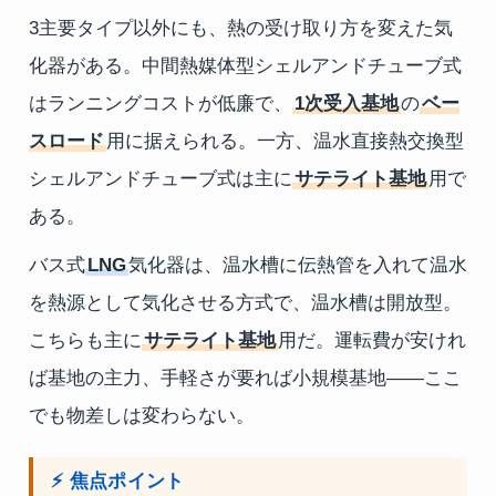
3主要タイプ以外にも、熱の受け取り方を変えた気
化器がある。中間熱媒体型シェルアンドチューブ式
はランニングコストが低廉で、
1次受入基地
の
ベー
スロード
用に据えられる。一方、温水直接熱交換型
シェルアンドチューブ式は主に
サテライト基地
用で
ある。
バス式
LNG
気化器は、温水槽に伝熱管を入れて温水
を熱源として気化させる方式で、温水槽は開放型。
こちらも主に
サテライト基地
用だ。運転費が安けれ
ば基地の主力、手軽さが要れば小規模基地——ここ
でも物差しは変わらない。
⚡ 焦点ポイント