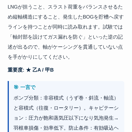
LNGが担うこと、スラスト荷重をバランスさせるた
め縦軸構造にすること、発生したBOGを貯槽へ戻す
ラインを持つことが同時に読み取れます。試験では
「軸封部を設けてガス漏れを防ぐ」といった逆の記
述が出るので、軸がケーシングを貫通していない点
を手がかりにしてください。
重要度: ★ 乙A / 甲B
🎯 一言で
ポンプ分類：非容積式（うず巻・斜流・軸流）
と容積式（往復・ロータリー）。キャビテーシ
ョン：圧力が飽和蒸気圧以下になり気泡発生→
羽根車損傷・効率低下。防止条件：有効吸込ヘ