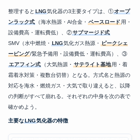
整理すると
LNG
気化器の3主要タイプは、①
オープ
ンラック式
（海水熱源・Al合金・
ベースロード
用・
設備費高・運転費低）、②
サブマージド式
SMV（水中燃焼・
LNG
気化ガス熱源・
ピークシェ
ービング
/緊急予備用・設備費低・運転費高）、③
エアフィン式
（大気熱源・
サテライト基地
用・着
霜着氷対策・複数台切替）となる。方式名と熱源の
対応を海水・燃焼ガス・大気で取り違えると、以降
の判断がすべて崩れる。それぞれの中身を次の表で
確かめよう。
主要な
LNG
気化器の特徴