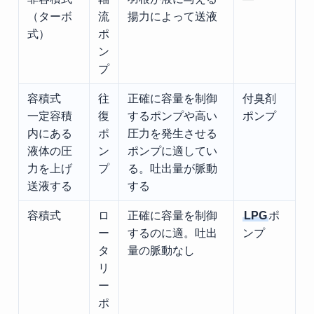
（ターボ
流
揚力によって送液
式）
ポ
ン
プ
容積式
往
正確に容量を制御
付臭剤
一定容積
復
するポンプや高い
ポンプ
内にある
ポ
圧力を発生させる
液体の圧
ン
ポンプに適してい
力を上げ
プ
る。吐出量が脈動
送液する
する
容積式
ロ
正確に容量を制御
LPG
ポ
ー
するのに適。吐出
ンプ
タ
量の脈動なし
リ
ー
ポ