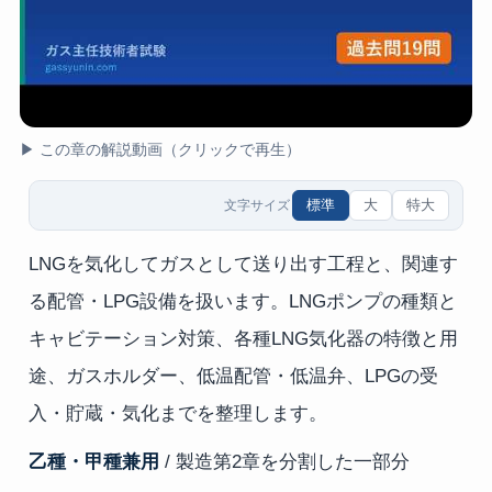
▶ この章の解説動画（クリックで再生）
標準
大
特大
文字サイズ
LNGを気化してガスとして送り出す工程と、関連す
る配管・LPG設備を扱います。LNGポンプの種類と
キャビテーション対策、各種LNG気化器の特徴と用
途、ガスホルダー、低温配管・低温弁、LPGの受
入・貯蔵・気化までを整理します。
乙種・甲種兼用
/ 製造第2章を分割した一部分