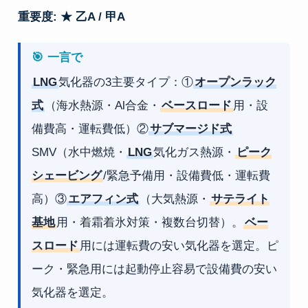
重要度: ★ 乙A / 甲A
🎯 一言で
LNG
気化器の3主要タイプ：①
オープンラック
式
（海水熱源・Al合金・
ベースロード
用・設
備費高・運転費低）②
サブマージド式
SMV（水中燃焼・
LNG
気化ガス熱源・
ピーク
シェービング
/緊急予備用・設備費低・運転費
高）③
エアフィン式
（大気熱源・
サテライト
基地
用・着霜着氷対策・複数台切替）。
ベー
スロード
用には運転費の安い気化器を選定。ピ
ーク・緊急用には起動停止容易で設備費の安い
気化器を選定。