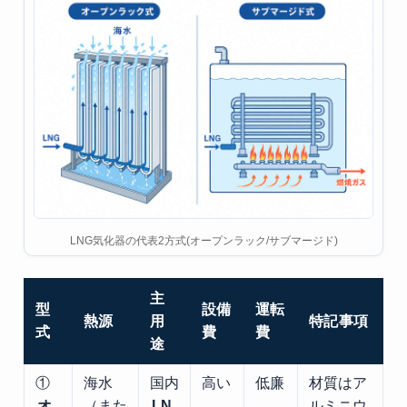
LNG気化器の代表2方式(オープンラック/サブマージド)
主
型
設備
運転
熱源
用
特記事項
式
費
費
途
①
海水
国内
高い
低廉
材質はア
オ
（また
LN
ルミニウ