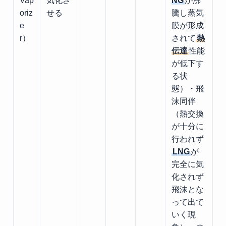
Vap
気化さ
NG
が沸
oriz
せる
騰し蒸気
e
膜が形成
r）
されて
熱
伝達
性能
が低下す
る状
態）・飛
沫同伴
（熱交換
が十分に
行われず
LNG
が
完全に気
化されず
飛沫とな
って出て
いく現