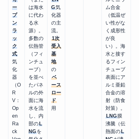
ー
は海水
G
気
ム合金
プ
に代わ
化器
（低温ぜ
ン
る水
の主
い性がな
ラ
源）。
流。
く成形性
ッ
多数の
1次
が良
ク
伝熱管
受入
い）。海
式
（フィ
基
水と接す
気
ンチュ
地
るフィン
化
ーブ）
の
チューブ
器
を並べ
ベ
表面にア
（O
たパネ
ース
ルミ亜鉛
R
ルの外
ロー
合金の溶
V：
面に海
ド
射（防食
Op
水を流
用
対策）。
en
し、内
LNG
膜
Ra
部の
L
沸騰（伝
ck
NG
を
熱面の
L