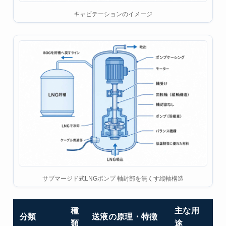
キャビテーションのイメージ
サブマージド式LNGポンプ 軸封部を無くす縦軸構造
種
主な用
分類
送液の原理・特徴
類
途