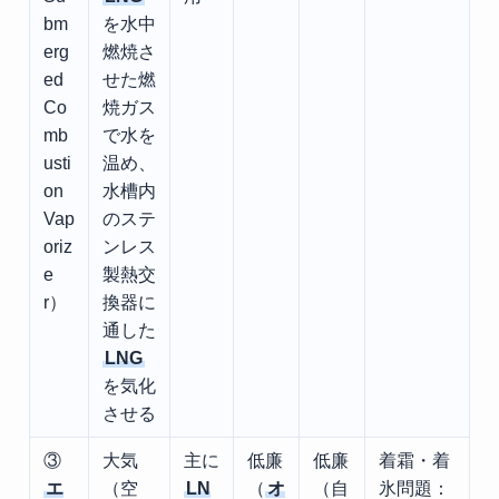
bm
を水中
erg
燃焼さ
ed
せた燃
Co
焼ガス
mb
で水を
usti
温め、
on
水槽内
Vap
のステ
oriz
ンレス
e
製熱交
r）
換器に
通した
LNG
を気化
させる
③
大気
主に
低廉
低廉
着霜・着
エ
（空
LN
（
オ
（自
氷問題：