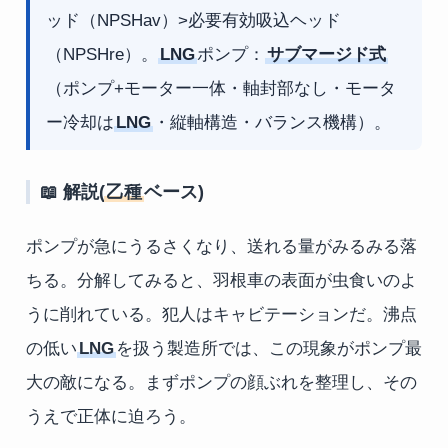
ッド（NPSHav）>必要有効吸込ヘッド
（NPSHre）。
LNG
ポンプ：
サブマージド式
（ポンプ+モーター一体・軸封部なし・モータ
ー冷却は
LNG
・縦軸構造・バランス機構）。
📖 解説(
乙種
ベース)
ポンプが急にうるさくなり、送れる量がみるみる落
ちる。分解してみると、羽根車の表面が虫食いのよ
うに削れている。犯人はキャビテーションだ。沸点
の低い
LNG
を扱う製造所では、この現象がポンプ最
大の敵になる。まずポンプの顔ぶれを整理し、その
うえで正体に迫ろう。