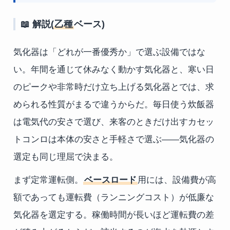
📖 解説(
乙種
ベース)
気化器は「どれが一番優秀か」で選ぶ設備ではな
い。年間を通じて休みなく動かす気化器と、寒い日
のピークや非常時だけ立ち上げる気化器とでは、求
められる性質がまるで違うからだ。毎日使う炊飯器
は電気代の安さで選び、来客のときだけ出すカセッ
トコンロは本体の安さと手軽さで選ぶ——気化器の
選定も同じ理屈で決まる。
まず定常運転側。
ベースロード
用には、設備費が高
額であっても運転費（ランニングコスト）が低廉な
気化器を選定する。稼働時間が長いほど運転費の差