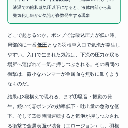
液温での飽和蒸気圧以下になると、液体内部から蒸
発気化し細かい気泡が多数発生する現象
どこで起きるのか。ポンプでは吸込圧力が低い時、
局部的に一番
低圧
となる羽根車入口で気泡が発生し
やすい。入口で生まれた気泡は、下流の圧力が戻る
場所へ運ばれて一気に押しつぶされる。その瞬間の
衝撃は、微小なハンマーが金属面を無数に叩くよう
なものだ。
結果は3段構えで現れる。まず①騒音・振動の発
生。続いて②ポンプの効率低下・吐出量の急激な低
下。そして③長時間運転すると気泡が押しつぶされ
る衝撃で金属表面が壊食（エロージョン）し、羽根