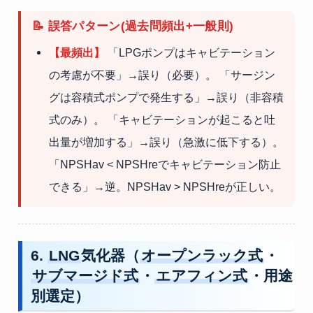
📝 誤答パターン(過去問頻出+一般則)
【最頻出】
「LPGポンプはキャビテーション
の考慮が不要」→誤り（必要）。 「サージン
グは容積式ポンプで発生する」→誤り（非容積
式のみ）。 「キャビテーションが起こると吐
出量が増加する」→誤り（急激に低下する）。
「NPSHav < NPSHreでキャビテーション防止
できる」→逆。NPSHav > NPSHreが正しい。
6.
LNG
気化器（
オープンラック式
・
サブマージド式
・
エアフィン式
・用途
別選定）