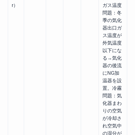
r）
ガス温度
問題：冬
季の気化
器出口ガ
ス温度が
外気温度
以下にな
る→気化
器の後流
にNG加
温器を設
置。冷霧
問題：気
化器まわ
りの空気
が冷却さ
れ空気中
の湿分が