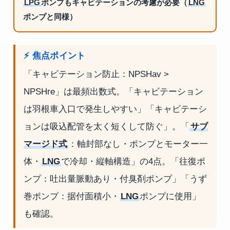
LPG
ポンプもキャビテーションの考慮が必要（
LNG
ポンプと同様）
⚡ 焦点ポイント
「キャビテーション防止：NPSHav >
NPSHre」は最頻出数式。「キャビテーション
は羽根車入口で発生しやすい」「キャビテーシ
ョンは吸込配管を太く短くして防ぐ」。「
サブ
マージド式
：軸封部なし・ポンプとモーター一
体・
LNG
で冷却・縦軸構造」の4点。「往復ポ
ンプ：吐出量脈動あり・付臭剤ポンプ」「うず
巻ポンプ：据付面積小・
LNG
ポンプに使用」
も確認。