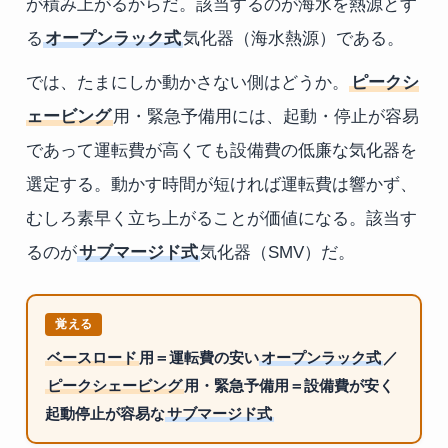
が積み上がるからだ。該当するのが海水を熱源とす
る
オープンラック式
気化器（海水熱源）である。
では、たまにしか動かさない側はどうか。
ピークシ
ェービング
用・緊急予備用には、起動・停止が容易
であって運転費が高くても設備費の低廉な気化器を
選定する。動かす時間が短ければ運転費は響かず、
むしろ素早く立ち上がることが価値になる。該当す
るのが
サブマージド式
気化器（SMV）だ。
覚える
ベースロード
用＝運転費の安い
オープンラック式
／
ピークシェービング
用・緊急予備用＝設備費が安く
起動停止が容易な
サブマージド式